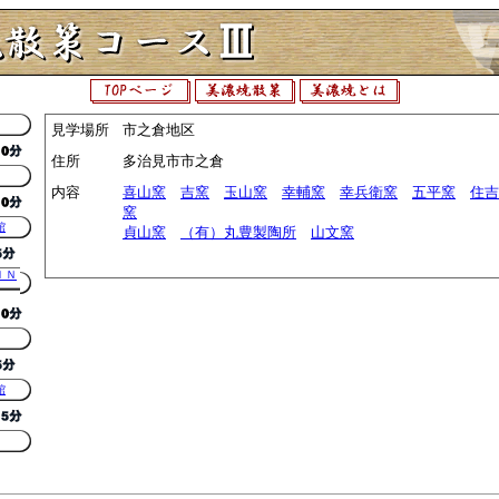
見学場所
市之倉地区
住所
多治見市市之倉
内容
喜山窯
吉窯
玉山窯
幸輔窯
幸兵衛窯
五平窯
住吉
窯
館
貞山窯
（有）丸豊製陶所
山文窯
ＩＮ
館