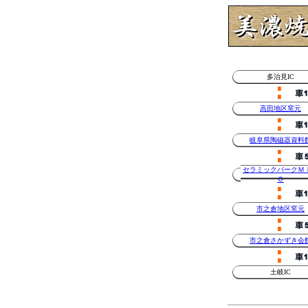
多治見IC
高田地区窯元
岐阜県陶磁器資料
セラミックパークＭ
Ｏ
市之倉地区窯元
市之倉さかずき会
土岐IC