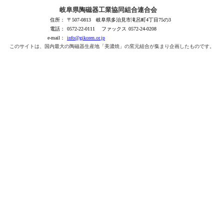
岐阜県陶磁器工業協同組合連合会
住所：
〒507-0813 岐阜県多治見市滝呂町4丁目75の3
電話：
0572-22-0111
ファックス
0572-24-0208
e-mail：
info@gikoren.or.jp
このサイトは、国内最大の陶磁器生産地「美濃焼」の窯元組合が集まり企画したものです。