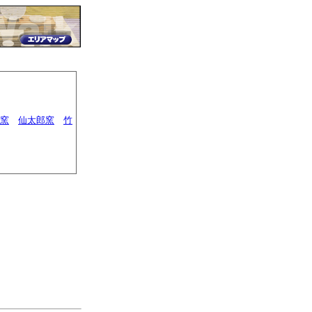
窯
仙太郎窯
竹