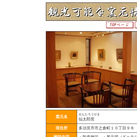
せんたろうがま
窯元名
仙太郎窯
現住所
多治見市市之倉町１０丁目９８
施設内容
・販売施設 ・展示場（ギャラ