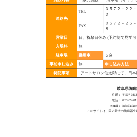
０５７２－２２－
TEL
０
連絡先
０５７２－２５－
FAX
８
営業日
日、祝祭日休み
(予約制で見学可
入場料
無
駐車場
乗用車
５台
事前申し込み
無
申し込み方法
特記事項
アートサロン仙太郎にて、日本
岐阜県陶磁
住所：
〒507-0
電話：
0572-22-01
e-mail：
info@gikore
このサイトは、国内最大の陶磁器生