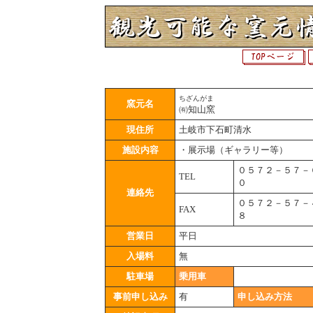
ちざんがま
窯元名
㈲知山窯
現住所
土岐市下石町清水
施設内容
・展示場（ギャラリー等）
０５７２－５７－
TEL
０
連絡先
０５７２－５７－
FAX
８
営業日
平日
入場料
無
駐車場
乗用車
事前申し込み
有
申し込み方法