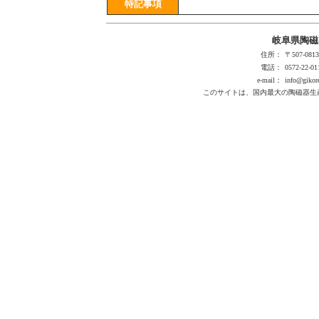
特記事項
岐阜県陶磁
住所：
〒507-0
電話：
0572-22-01
e-mail：
info@gikore
このサイトは、国内最大の陶磁器生