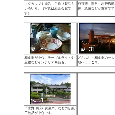
マグカップや湯呑、手作り製品も
煎茶碗、湯呑、志野織部
いろいろ。（写真は組合会館で
鉢、急須などが豊富です
す）
和食器が中心。テーブルライトや
どんぶり・和食器の一大
置物などインテリア商品も。
地へようこそ。
「志野･織部･黄瀬戸」などの伝統
工芸品が中心です。