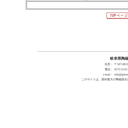
岐阜県陶
住所：
〒507-0
電話：
0572-22-01
e-mail：
info@gikore
このサイトは、国内最大の陶磁器生