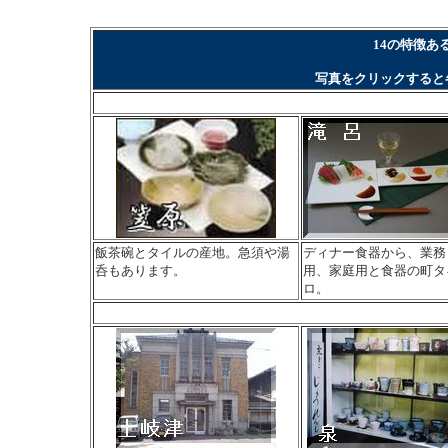
14の特徴あ
写真をクリックすると
飯茶碗とタイルの産地。急須や湯
ディナー食器から、業務
呑もあります。
用、家庭用と食器の町タ
ロ。